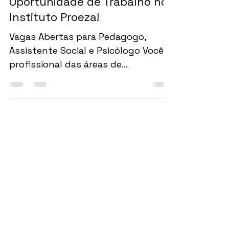
Instituto Proeza
10 de jun. de 2025
1 min de leitura
Oportunidade de Trabalho no
Instituto Proeza!
Vagas Abertas para Pedagogo,
Assistente Social e Psicólogo Você é
profissional das áreas de
Pedagogia, Serviço Social ou
Psicologia e tem...