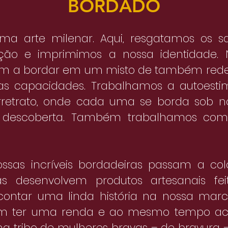
BORDADO
a arte milenar. Aqui, resgatamos os s
ção e imprimimos a nossa identidade. 
m a bordar em um misto de também red
s capacidades. Trabalhamos a autoest
orretrato, onde cada uma se borda sob n
descoberta. Também trabalhamos com
ossas incríveis bordadeiras passam a c
as desenvolvem produtos artesanais fe
contar uma linda história na nossa marc
m ter uma renda e ao mesmo tempo a
ma tribo de mulheres bravas – de bravura –