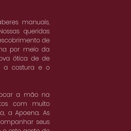
aberes manuais,
Nossas queridas
escobrimento de
ima por meio da
ova ótica de de
 a costura e o
olocar a mão na
itos com muito
a, a Apoena. As
companhar seus
 e este gesto de