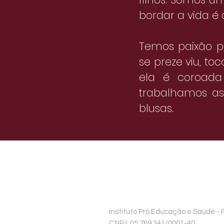
bordar a vida é
Temos paixão pe
se preze viu, to
ela é coroada 
trabalhamos as 
blusas.
​​Instituto Pró Educação e Saúde -
CNPJ: 05.769.341/0001-40